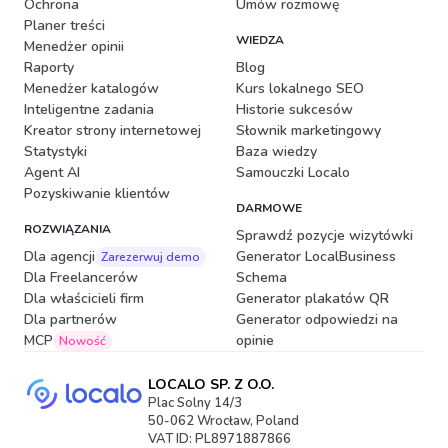
Ochrona
Umów rozmowę
Planer treści
WIEDZA
Menedżer opinii
Raporty
Blog
Menedżer katalogów
Kurs lokalnego SEO
Inteligentne zadania
Historie sukcesów
Kreator strony internetowej
Słownik marketingowy
Statystyki
Baza wiedzy
Agent AI
Samouczki Localo
Pozyskiwanie klientów
DARMOWE
ROZWIĄZANIA
Sprawdź pozycje wizytówki
Dla agencji
Generator LocalBusiness
Zarezerwuj demo
Dla Freelancerów
Schema
Dla właścicieli firm
Generator plakatów QR
Dla partnerów
Generator odpowiedzi na
MCP
opinie
Nowość
LOCALO SP. Z O.O.
Plac Solny 14/3
50-062 Wrocław, Poland
VAT ID: PL8971887866