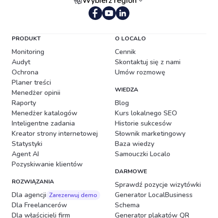
Wybierz region
Portugalski (Brazylia)
PRODUKT
O LOCALO
Monitoring
Cennik
Audyt
Skontaktuj się z nami
Ochrona
Umów rozmowę
Planer treści
WIEDZA
Menedżer opinii
Raporty
Blog
Menedżer katalogów
Kurs lokalnego SEO
Inteligentne zadania
Historie sukcesów
Kreator strony internetowej
Słownik marketingowy
Statystyki
Baza wiedzy
Agent AI
Samouczki Localo
Pozyskiwanie klientów
DARMOWE
ROZWIĄZANIA
Sprawdź pozycje wizytówki
Dla agencji
Generator LocalBusiness
Zarezerwuj demo
Dla Freelancerów
Schema
Dla właścicieli firm
Generator plakatów QR