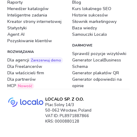
Raporty
Blog
Menedżer katalogów
Kurs lokalnego SEO
Inteligentne zadania
Historie sukcesów
Kreator strony internetowej
Słownik marketingowy
Statystyki
Baza wiedzy
Agent AI
Samouczki Localo
Pozyskiwanie klientów
DARMOWE
ROZWIĄZANIA
Sprawdź pozycje wizytówki
Dla agencji
Generator LocalBusiness
Zarezerwuj demo
Dla Freelancerów
Schema
Dla właścicieli firm
Generator plakatów QR
Dla partnerów
Generator odpowiedzi na
MCP
opinie
Nowość
LOCALO SP. Z O.O.
Plac Solny 14/3
50-062 Wrocław, Poland
VAT ID: PL8971887866
KRS: 0000880128