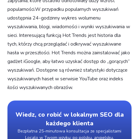
zapytania, które ostatnio odnotowały duży wzrost
popularności.W przypadku popularnych wyszukiwań
udostępnia 24-godzinny wykres wolumenu
wyszukiwania, blogi, wiadomości i wyniki wyszukiwania w
sieci. Interesującą funkcją Hot Trends jest historia dla
tych, którzy chcą przeglądać i odkrywać wyszukiwane
hasła w przeszłości. Hot Trends można zainstalować jako
gadżet iGoogle, aby łatwo uzyskać dostęp do „gorących”
wyszukiwań. Dostępne są również statystyki dotyczące
wyszukiwanych haseł w serwisie YouTube oraz indeks
ilości wyszukiwanych obrazów.
Wiedz, co robić w lokalnym SEO dla
każdego klienta
Bezpłatna 25-minutowa konsultacja ze specjalistami
Localo w Twoim języku: po polsku, angielsku,