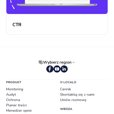
CTR
Wybierz region
Portugalski (Brazylia)
PRODUKT
O LOCALO
Monitoring
Cennik
Audyt
Skontaktuj się z nami
Ochrona
Umów rozmowę
Planer treści
WIEDZA
Menedżer opinii