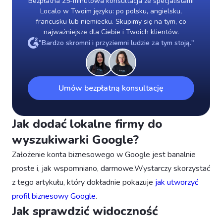
Bezpłatna 25-minutowa konsultacja ze specjalistami
Localo w Twoim języku: po polsku, angielsku,
francusku lub niemiecku. Skupimy się na tym, co
najważniejsze dla Ciebie i Twoich klientów.
"Bardzo skromni i przyziemni ludzie za tym stoją."
Umów bezpłatną konsultację
Jak dodać lokalne firmy do
wyszukiwarki Google?
Założenie konta biznesowego w Google jest banalnie
proste i, jak wspomniano, darmowe.Wystarczy skorzystać
z tego artykułu, który dokładnie pokazuje
jak utworzyć
profil biznesowy Google
.
Jak sprawdzić widoczność