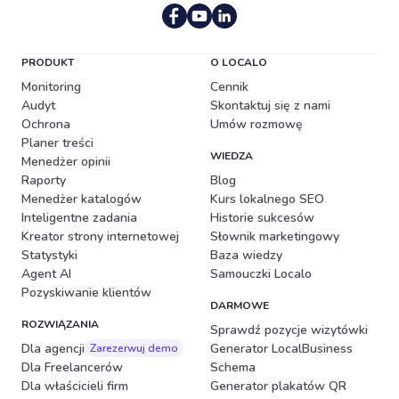
Portugalski (Brazylia)
PRODUKT
O LOCALO
Monitoring
Cennik
Audyt
Skontaktuj się z nami
Ochrona
Umów rozmowę
Planer treści
WIEDZA
Menedżer opinii
Raporty
Blog
Menedżer katalogów
Kurs lokalnego SEO
Inteligentne zadania
Historie sukcesów
Kreator strony internetowej
Słownik marketingowy
Statystyki
Baza wiedzy
Agent AI
Samouczki Localo
Pozyskiwanie klientów
DARMOWE
ROZWIĄZANIA
Sprawdź pozycje wizytówki
Dla agencji
Generator LocalBusiness
Zarezerwuj demo
Dla Freelancerów
Schema
Dla właścicieli firm
Generator plakatów QR