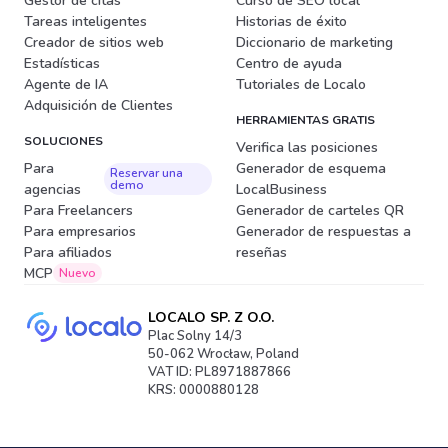
Gestor de citas
Curso de SEO local
Tareas inteligentes
Historias de éxito
Creador de sitios web
Diccionario de marketing
Estadísticas
Centro de ayuda
Agente de IA
Tutoriales de Localo
Adquisición de Clientes
HERRAMIENTAS GRATIS
SOLUCIONES
Verifica las posiciones
Para
Generador de esquema
Reservar una
demo
agencias
LocalBusiness
Para Freelancers
Generador de carteles QR
Para empresarios
Generador de respuestas a
Para afiliados
reseñas
MCP
Nuevo
LOCALO SP. Z O.O.
Plac Solny 14/3
50-062 Wrocław, Poland
VAT ID: PL8971887866
KRS: 0000880128