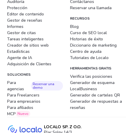
Auditoría
Contáctanos
Protección
Reservar una llamada
Editor de contenido
RECURSOS
Gestor de reseñas
Informes
Blog
Gestor de citas
Curso de SEO local
Tareas inteligentes
Historias de éxito
Creador de sitios web
Diccionario de marketing
Estadísticas
Centro de ayuda
Agente de IA
Tutoriales de Localo
Adquisición de Clientes
HERRAMIENTAS GRATIS
SOLUCIONES
Verifica las posiciones
Para
Generador de esquema
Reservar una
demo
agencias
LocalBusiness
Para Freelancers
Generador de carteles QR
Para empresarios
Generador de respuestas a
Para afiliados
reseñas
MCP
Nuevo
LOCALO SP. Z O.O.
Plac Solny 14/3