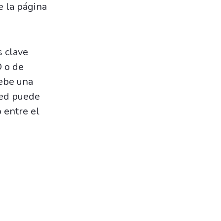
e la página
 clave
O o de
uebe una
sted puede
 entre el