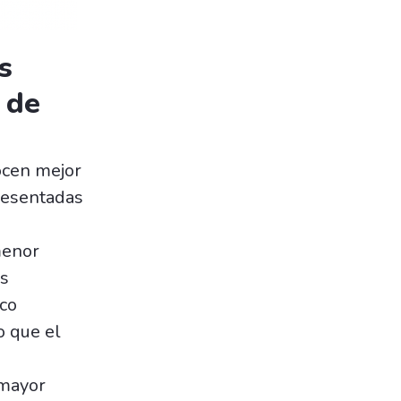
s
 de
ocen mejor
presentadas
menor
os
ico
o que el
 mayor