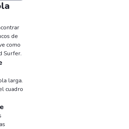
ola
ncontrar
ucos de
ave como
 Surfer.
e
la larga.
el cuadro
le
s
as