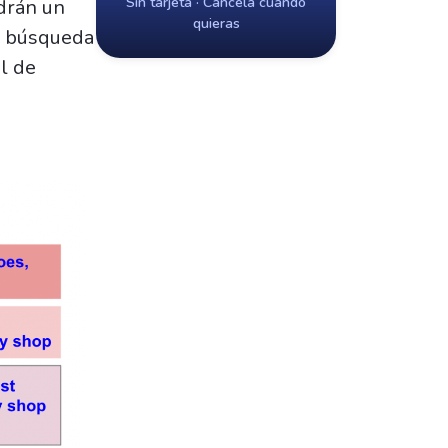
Sin tarjeta · Cancela cuando
ndrán un
quieras
de búsqueda
l de