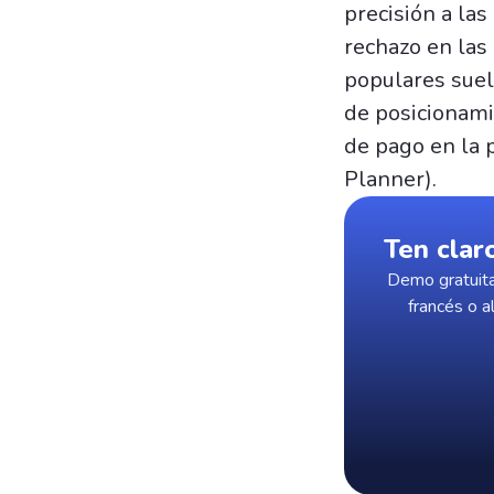
precisión a las
rechazo en las
populares suel
de posicionami
de pago en la 
Planner).
Ten clar
Demo gratuita
francés o a