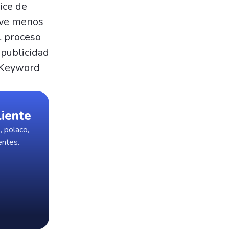
ice de
lave menos
l proceso
 publicidad
s Keyword
liente
, polaco,
entes.