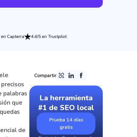
 en Capterra
4.4/5 en Trustpilot
uele
Compartir
 precisos
e palabras
La herramienta
sión que
#1 de SEO local
squedas
Prueba 14 días
gratis
tencial de