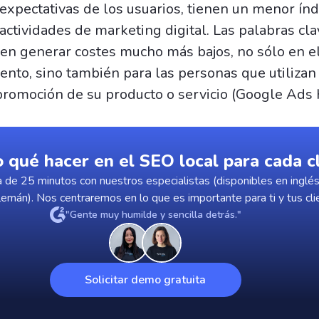
 expectativas de los usuarios, tienen un menor índ
 actividades de marketing digital. Las palabras c
en generar costes mucho más bajos, no sólo en e
ento, sino también para las personas que utilizan
promoción de su producto o servicio (Google Ad
o qué hacer en el SEO local para cada c
 de 25 minutos con nuestros especialistas (disponibles en inglés
lemán). Nos centraremos en lo que es importante para ti y tus cli
"Gente muy humilde y sencilla detrás."
Solicitar demo gratuita