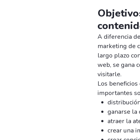
Objetivo
contenid
A diferencia de
marketing de c
largo plazo con
web, se gana c
visitarle.
Los beneficios
importantes so
distribució
ganarse la 
atraer la at
crear una 
crear conci