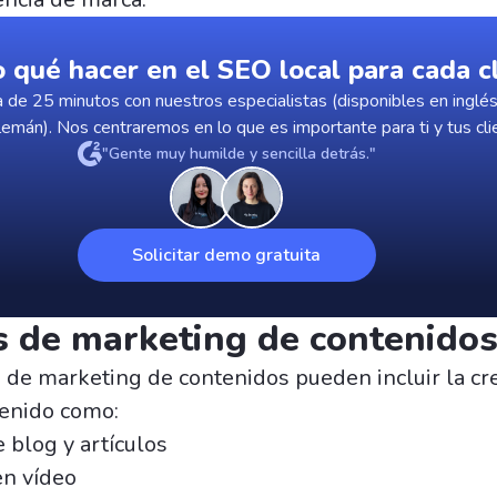
o qué hacer en el SEO local para cada c
 de 25 minutos con nuestros especialistas (disponibles en inglés
lemán). Nos centraremos en lo que es importante para ti y tus cli
"Gente muy humilde y sencilla detrás."
Solicitar demo gratuita
 de marketing de contenido
s de marketing de contenidos pueden incluir la cr
tenido como:
 blog y artículos
en vídeo