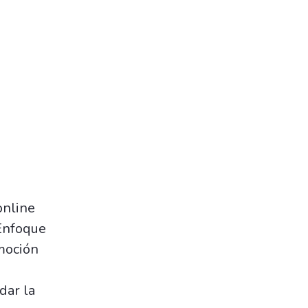
online
 Enfoque
moción
dar la