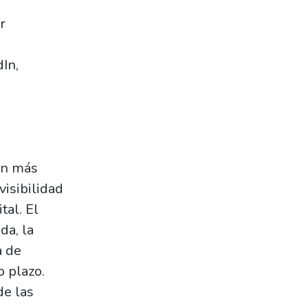
r
In,
ión más
visibilidad
tal. El
da, la
a de
o plazo.
de las