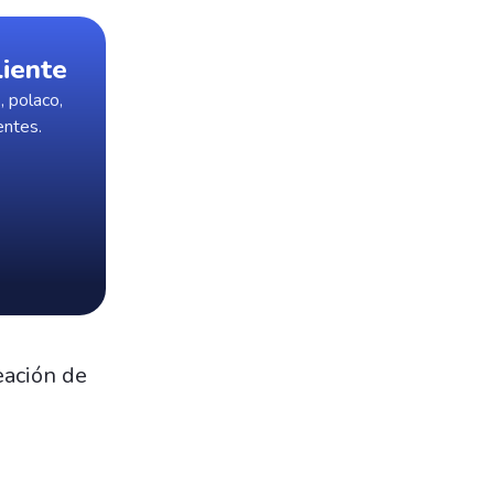
liente
, polaco,
entes.
s
eación de