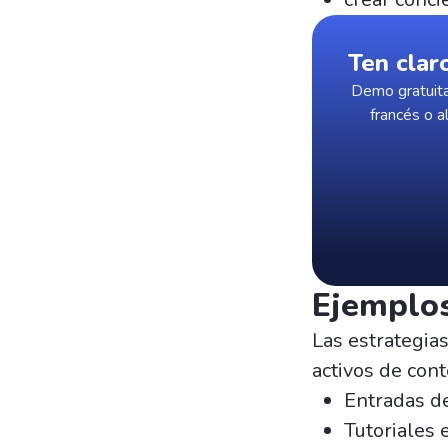
Ten clar
Demo gratuita
francés o a
Ejemplos
Las estrategia
activos de con
Entradas de
Tutoriales 