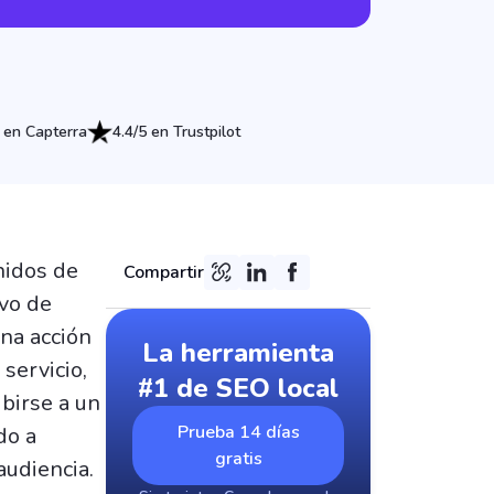
 en Capterra
4.4/5 en Trustpilot
nidos de
Compartir
ivo de
una acción
La herramienta
servicio,
#1 de SEO local
ibirse a un
Prueba 14 días
do a
gratis
audiencia.