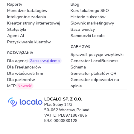
Raporty
Blog
Menedżer katalogów
Kurs lokalnego SEO
Inteligentne zadania
Historie sukcesów
Kreator strony internetowej
Słownik marketingowy
Statystyki
Baza wiedzy
Agent AI
Samouczki Localo
Pozyskiwanie klientów
DARMOWE
ROZWIĄZANIA
Sprawdź pozycje wizytówki
Dla agencji
Generator LocalBusiness
Zarezerwuj demo
Dla Freelancerów
Schema
Dla właścicieli firm
Generator plakatów QR
Dla partnerów
Generator odpowiedzi na
MCP
opinie
Nowość
LOCALO SP. Z O.O.
Plac Solny 14/3
50-062 Wrocław, Poland
VAT ID: PL8971887866
KRS: 0000880128