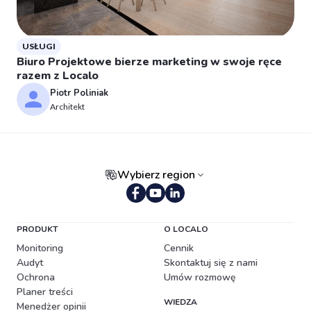
USŁUGI
Biuro Projektowe bierze marketing w swoje ręce
razem z Localo
Piotr Poliniak
Architekt
Wybierz region
Portugalski (Brazylia)
PRODUKT
O LOCALO
Monitoring
Cennik
Audyt
Skontaktuj się z nami
Ochrona
Umów rozmowę
Planer treści
WIEDZA
Menedżer opinii