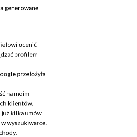
ia generowane
cielowi ocenić
ądzać profilem
Google przełożyła
ość na moim
ch klientów.
 już kilka umów
ę w wyszukiwarce.
hody. ‍