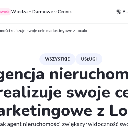
Wiedza
Darmowe
Cennik
PL
owość
mości realizuje swoje cele marketingowe z Localo
WSZYSTKIE
USŁUGI
encja nieruchom
realizuje swoje c
rketingowe z Lo
jak agent nieruchomości zwiększył widoczność sw