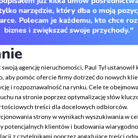
odpisałem już kilka umów pośrednictwa
 tylko narzędzie, który dba o moją pozyc
rce. Polecam je każdemu, kto chce roz
biznes i zwiększać swoje przychody."
nie
woją agencję nieruchomości, Paul Tyl ustanowił 
lo, aby pomóc ofercie firmy dotrzeć do nowych kli
ycję i rozpoznawalność na rynku. Cele te obejmowa
uchu na stronie poprzez optymalizację słów klucz
rtościowych treści dla docelowych odbiorców.
cjonowania strony w wynikach wyszukiwania w cel
by potencjalnych klientów i budowania wiarygodno
acji z czytelnikami poprzez angażujące treści odp