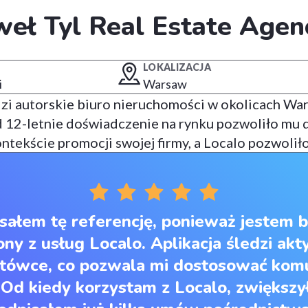
eł Tyl Real Estate Agen
LOKALIZACJA
i
Warsaw
zi autorskie biuro nieruchomości w okolicach War
 12-letnie doświadczenie na rynku pozwoliło mu 
ontekście promocji swojej firmy, a Localo pozwoliło
sałem tę referencję, ponieważ jestem 
ny z usług Localo. Aplikacja śledzi ak
ytówce, co pozwala mi dostosować komu
 Od kiedy korzystam z Localo, zwiększy