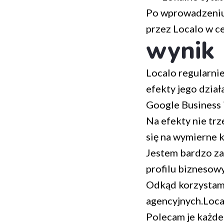
Po wprowadzeniu 
przez Localo w ce
wynik
Localo regularnie
efekty jego dział
Google Business i
Na efekty nie trz
się na wymierne k
Jestem bardzo za
profilu biznesow
Odkąd korzystam 
agencyjnych.Local
Polecam je każdem