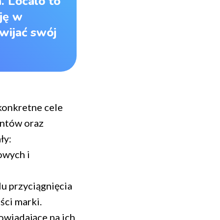
. Localo to
ję w
wijać swój
konkretne cele
entów oraz
ły:
owych i
u przyciągnięcia
ści marki.
owiadające na ich