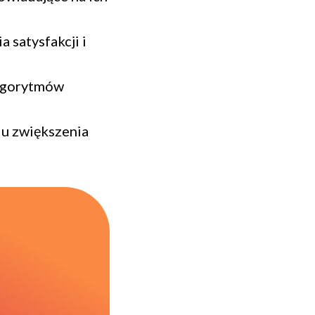
 satysfakcji i
algorytmów
lu zwiększenia