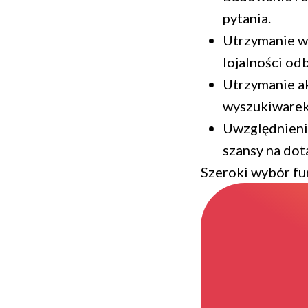
pytania.
Utrzymanie wys
lojalności od
Utrzymanie ak
wyszukiwarek 
Uwzględnienie
szansy na dot
Szeroki wybór fun