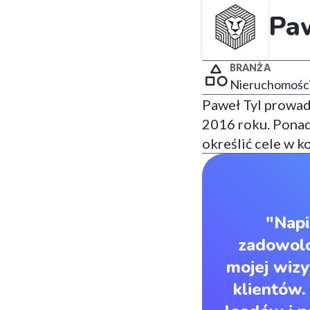
Paw
BRANŻA
Nieruchomośc
Paweł Tyl prowad
2016 roku. Ponad
określić cele w k
"Napi
zadowolo
mojej wiz
klientów.