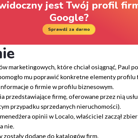
widoczny jest Twój profil fi
Google?
Sprawdź za darmo
nie
ów marketingowych, które chciał osiągnąć, Paul po
 pomogło mu poprawić konkretne elementy profilu 
nformacje o firmie w profilu biznesowym.
a przedstawiające firmę, oferowane przez nią usługi
tym przypadku sprzedanych nieruchomości).
menedżera opinii w Localo, właściciel zaczął zbier
 nie.
y zostały dodane do katalogów firm.