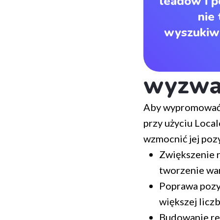
leadów i p
nie
wyszukiwa
wyzwa
Aby wypromować s
przy użyciu Loca
wzmocnić jej poz
Zwiększenie r
tworzenie wa
Poprawa pozy
większej licz
Budowanie rel