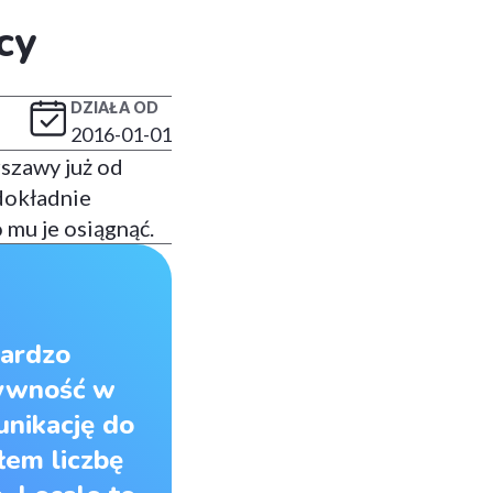
cy
DZIAŁA OD
2016-01-01
szawy już od
dokładnie
 mu je osiągnąć.
bardzo
tywność w
nikację do
łem liczbę