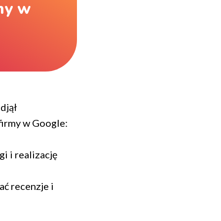
rmy w
djął
firmy w Google:
 i realizację
ać recenzje i