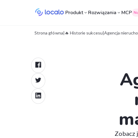
Produkt
Rozwiązania
MCP
N
Strona główna
|
🔥 Historie sukcesu
|
Agencja nierucho
Ag
ma
Zobacz 