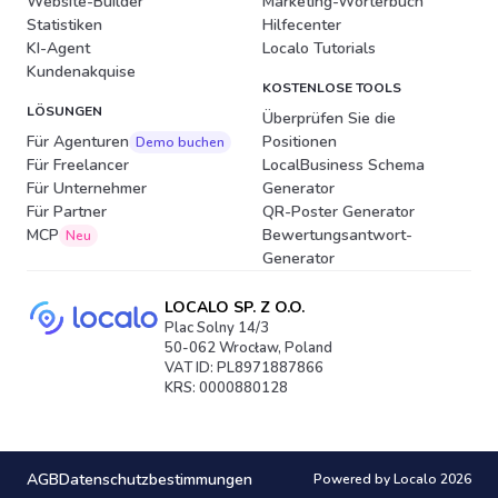
Website-Builder
Marketing-Wörterbuch
Statistiken
Hilfecenter
KI-Agent
Localo Tutorials
Kundenakquise
KOSTENLOSE TOOLS
LÖSUNGEN
Überprüfen Sie die
Für Agenturen
Positionen
Demo buchen
Für Freelancer
LocalBusiness Schema
Für Unternehmer
Generator
Für Partner
QR-Poster Generator
MCP
Bewertungsantwort-
Neu
Generator
LOCALO SP. Z O.O.
Plac Solny 14/3
50-062 Wrocław, Poland
VAT ID: PL8971887866
KRS: 0000880128
AGB
Datenschutzbestimmungen
Powered by Localo 2026