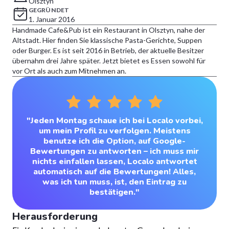
Olsztyn
GEGRÜNDET
1. Januar 2016
Handmade Cafe&Pub ist ein Restaurant in Olsztyn, nahe der
Altstadt. Hier finden Sie klassische Pasta-Gerichte, Suppen
oder Burger. Es ist seit 2016 in Betrieb, der aktuelle Besitzer
übernahm drei Jahre später. Jetzt bietet es Essen sowohl für
vor Ort als auch zum Mitnehmen an.
"Jeden Montag schaue ich bei Localo vorbei,
um mein Profil zu verfolgen. Meistens
benutze ich die Option, auf Google-
Bewertungen zu antworten – ich muss mir
nichts einfallen lassen, Localo antwortet
automatisch auf die Bewertungen! Alles,
was ich tun muss, ist, den Eintrag zu
bestätigen."
Herausforderung