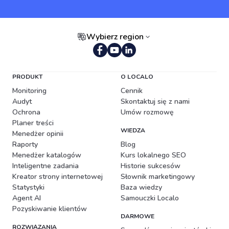
Wybierz region
Portugalski (Brazylia)
PRODUKT
O LOCALO
Monitoring
Cennik
Audyt
Skontaktuj się z nami
Ochrona
Umów rozmowę
Planer treści
WIEDZA
Menedżer opinii
Raporty
Blog
Menedżer katalogów
Kurs lokalnego SEO
Inteligentne zadania
Historie sukcesów
Kreator strony internetowej
Słownik marketingowy
Statystyki
Baza wiedzy
Agent AI
Samouczki Localo
Pozyskiwanie klientów
DARMOWE
ROZWIĄZANIA