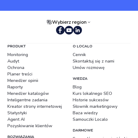
Wybierz region
Portugalski (Brazylia)
PRODUKT
O LOCALO
Monitoring
Cennik
Audyt
Skontaktuj się z nami
Ochrona
Umów rozmowę
Planer treści
WIEDZA
Menedżer opinii
Raporty
Blog
Menedżer katalogów
Kurs lokalnego SEO
Inteligentne zadania
Historie sukcesów
Kreator strony internetowej
Słownik marketingowy
Statystyki
Baza wiedzy
Agent AI
Samouczki Localo
Pozyskiwanie klientów
DARMOWE
ROZWIĄZANIA