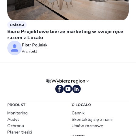
USŁUGI
Biuro Projektowe bierze marketing w swoje ręce
razem z Localo
Piotr Poliniak
Architekt
Wybierz region
Portugalski (Brazylia)
PRODUKT
O LOCALO
Monitoring
Cennik
Audyt
Skontaktuj się z nami
Ochrona
Umów rozmowę
Planer treści