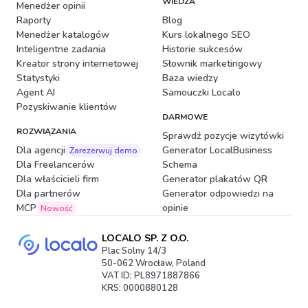
WIEDZA
Menedżer opinii
Raporty
Blog
Menedżer katalogów
Kurs lokalnego SEO
Inteligentne zadania
Historie sukcesów
Kreator strony internetowej
Słownik marketingowy
Statystyki
Baza wiedzy
Agent AI
Samouczki Localo
Pozyskiwanie klientów
DARMOWE
ROZWIĄZANIA
Sprawdź pozycje wizytówki
Dla agencji
Generator LocalBusiness
Zarezerwuj demo
Dla Freelancerów
Schema
Dla właścicieli firm
Generator plakatów QR
Dla partnerów
Generator odpowiedzi na
MCP
opinie
Nowość
LOCALO SP. Z O.O.
Plac Solny 14/3
50-062 Wrocław, Poland
VAT ID: PL8971887866
KRS: 0000880128