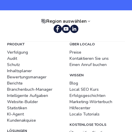
Region auswählen
Portugiesisch (Brasilien)
PRODUKT
ÜBER LOCALO
Verfolgung
Preise
Audit
Kontaktieren Sie uns
Schutz
Einen Anruf buchen
Inhaltsplaner
WISSEN
Bewertungsmanager
Berichte
Blog
Branchenbuch-Manager
Local SEO Kurs
Intelligente Aufgaben
Erfolgsgeschichten
Website-Builder
Marketing-Wörterbuch
Statistiken
Hilfecenter
KI-Agent
Localo Tutorials
Kundenakquise
KOSTENLOSE TOOLS
LÖSUNGEN