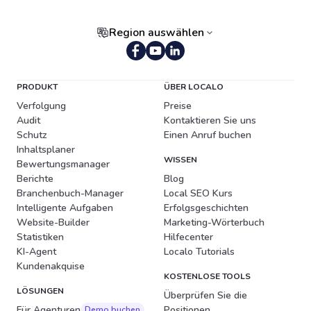
Region auswählen
Portugiesisch (Brasilien)
PRODUKT
ÜBER LOCALO
Verfolgung
Preise
Audit
Kontaktieren Sie uns
Schutz
Einen Anruf buchen
Inhaltsplaner
WISSEN
Bewertungsmanager
Berichte
Blog
Branchenbuch-Manager
Local SEO Kurs
Intelligente Aufgaben
Erfolgsgeschichten
Website-Builder
Marketing-Wörterbuch
Statistiken
Hilfecenter
KI-Agent
Localo Tutorials
Kundenakquise
KOSTENLOSE TOOLS
LÖSUNGEN
Überprüfen Sie die
Für Agenturen
Positionen
Demo buchen