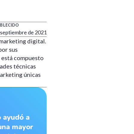
ABLECIDO
 septiembre de 2021
arketing digital.
por sus
o está compuesto
ades técnicas
marketing únicas
o ayudó a
 una mayor