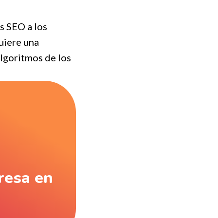
s SEO a los
uiere una
algoritmos de los
presa en