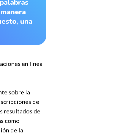
 palabras
e manera
uesto, una
raciones en línea
te sobre la
escripciones de
os resultados de
vas como
ión de la