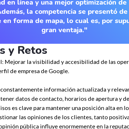
dad en línea y una mejor optimización de
Además, la competencia se presentó d
 en forma de mapa, lo cual es, por sup
gran ventaja."
s y Retos
l: Mejorar la visibilidad y accesibilidad de las ope
erfil de empresa de Google.
constantemente información actualizada y relevan
ener datos de contacto, horarios de apertura y d
isos es clave para mantener una posición alta en l
tionar las opiniones de los clientes, tanto positi
 opinión pública influye enormemente en la reputac