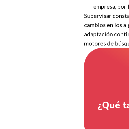
empresa, por l
Supervisar consta
cambios en los a
adaptación contin
motores de búsq
¿Qué ta