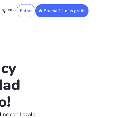
ES
Entrar
🔥 Prueba 14 días gratis
cy
dad
o!
ine con Localo.