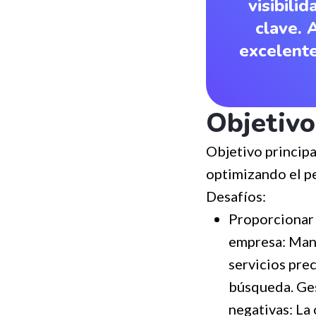
visibili
clave. 
excelente
Objetivo
Objetivo principa
optimizando el p
Desafíos:
Proporcionar 
empresa: Mant
servicios prec
búsqueda. Ges
negativas: La