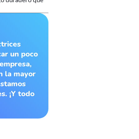
trices
ar un poco
 empresa,
n la mayor
 estamos
s. ¡Y todo