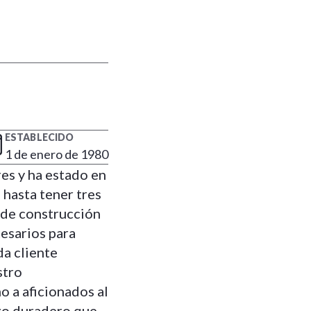
ESTABLECIDO
1 de enero de 1980
es y ha estado en
hasta tener tres
s de construcción
cesarios para
da cliente
stro
 a aficionados al
lgo duradero que