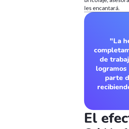
les encantará.
"La h
completam
de traba
logramos 
parte d
recibiend
El efe