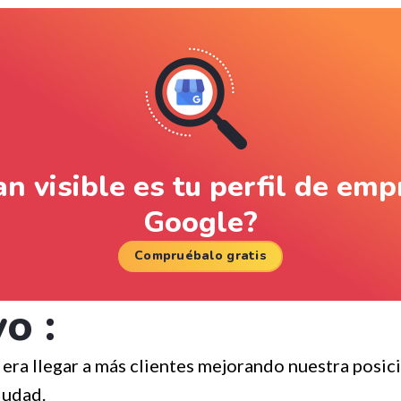
n visible es tu perfil de em
Google?
Compruébalo gratis
o :
era llegar a más clientes mejorando nuestra posic
iudad.