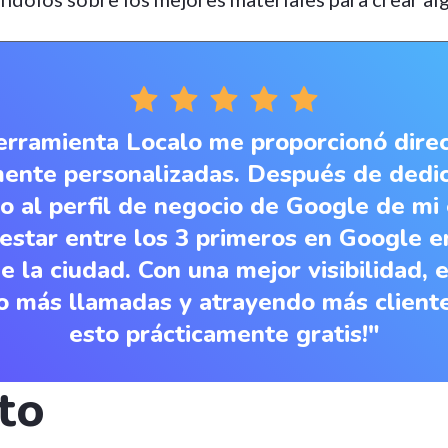
erramienta Localo me proporcionó direc
ente personalizadas. Después de dedic
jo al perfil de negocio de Google de mi
estar entre los 3 primeros en Google e
e la ciudad. Con una mejor visibilidad,
o más llamadas y atrayendo más cliente
esto prácticamente gratis!"
cto