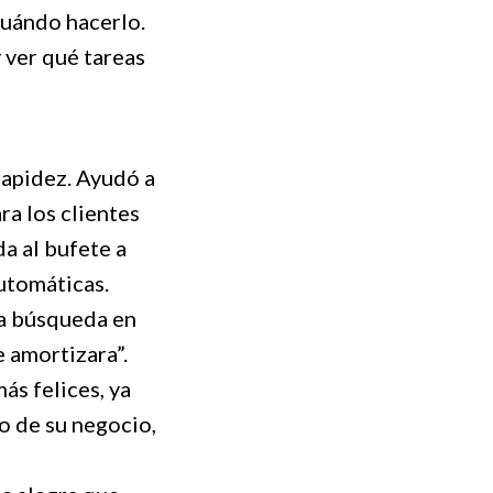
 cuándo hacerlo.
 ver qué tareas
rapidez. Ayudó a
ra los clientes
da al bufete a
utomáticas.
la búsqueda en
e amortizara”.
ás felices, ya
o de su negocio,