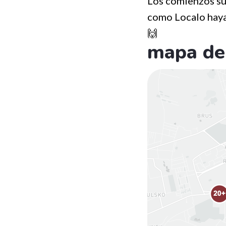
Los comienzos su
como Localo haya
🙌
mapa de 