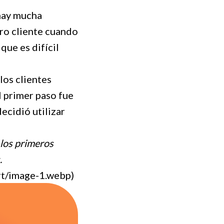
 hay mucha
tro cliente cuando
que es difícil
los clientes
l primer paso fue
ecidió utilizar
 los primeros
.
ert/image-1.webp)