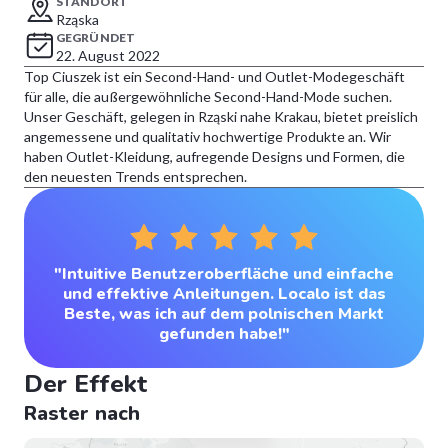
STANDORT
Rząska
GEGRÜNDET
22. August 2022
Top Ciuszek ist ein Second-Hand- und Outlet-Modegeschäft
für alle, die außergewöhnliche Second-Hand-Mode suchen.
Unser Geschäft, gelegen in Rząski nahe Krakau, bietet preislich
angemessene und qualitativ hochwertige Produkte an. Wir
haben Outlet-Kleidung, aufregende Designs und Formen, die
den neuesten Trends entsprechen.
"Intuitive Benutzeroberfläche und einfache
und effektive Anleitungen. Localo ist das
Beste, was ich auf dem polnischen Markt
gefunden habe!"
Der Effekt
Raster nach