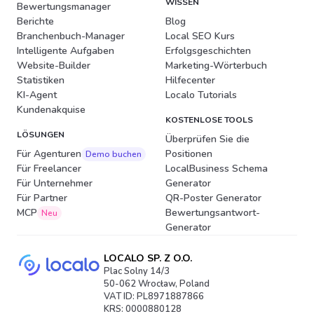
WISSEN
Bewertungsmanager
Berichte
Blog
Branchenbuch-Manager
Local SEO Kurs
Intelligente Aufgaben
Erfolgsgeschichten
Website-Builder
Marketing-Wörterbuch
Statistiken
Hilfecenter
KI-Agent
Localo Tutorials
Kundenakquise
KOSTENLOSE TOOLS
LÖSUNGEN
Überprüfen Sie die
Für Agenturen
Positionen
Demo buchen
Für Freelancer
LocalBusiness Schema
Für Unternehmer
Generator
Für Partner
QR-Poster Generator
MCP
Bewertungsantwort-
Neu
Generator
LOCALO SP. Z O.O.
Plac Solny 14/3
50-062 Wrocław, Poland
VAT ID: PL8971887866
KRS: 0000880128