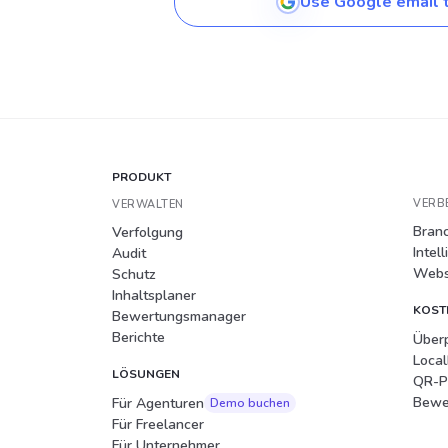
Use Google email t
PRODUKT
VERB
VERWALTEN
Bran
Verfolgung
Intel
Audit
Websi
Schutz
Inhaltsplaner
KOST
Bewertungsmanager
Berichte
Überp
Loca
LÖSUNGEN
QR-P
Bewe
Für Agenturen
Demo buchen
Für Freelancer
Für Unternehmer