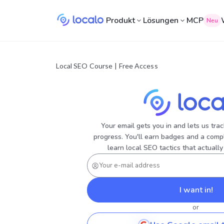
Produkt
Lösungen
MCP
Neu
Local SEO Course
|
Free Access
Your email gets you in and lets us tr
progress. You'll earn badges and a compl
learn local SEO tactics that actually
I want in!
or