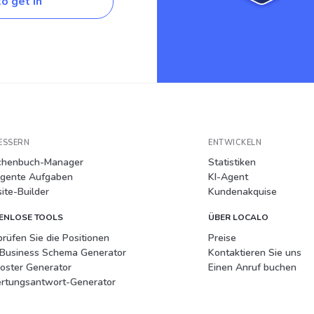
o get in
ESSERN
ENTWICKELN
chenbuch-Manager
Statistiken
ligente Aufgaben
KI-Agent
te-Builder
Kundenakquise
ENLOSE TOOLS
ÜBER LOCALO
rüfen Sie die Positionen
Preise
lBusiness Schema Generator
Kontaktieren Sie uns
oster Generator
Einen Anruf buchen
rtungsantwort-Generator