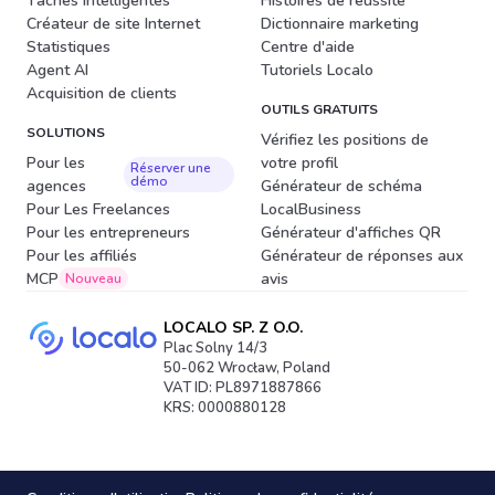
Tâches intelligentes
Histoires de réussite
Créateur de site Internet
Dictionnaire marketing
Statistiques
Centre d'aide
Agent AI
Tutoriels Localo
Acquisition de clients
OUTILS GRATUITS
SOLUTIONS
Vérifiez les positions de
Pour les
votre profil
Réserver une
démo
agences
Générateur de schéma
Pour Les Freelances
LocalBusiness
Pour les entrepreneurs
Générateur d'affiches QR
Pour les affiliés
Générateur de réponses aux
MCP
avis
Nouveau
LOCALO SP. Z O.O.
Plac Solny 14/3
50-062 Wrocław, Poland
VAT ID: PL8971887866
KRS: 0000880128