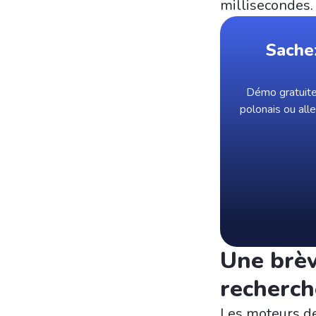
millisecondes.
Sache
Démo gratuite 
polonais ou all
Une brèv
recherch
Les moteurs de