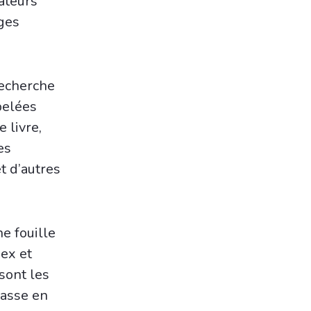
ateurs
ges
recherche
pelées
 livre,
es
t d’autres
e fouille
dex et
sont les
passe en