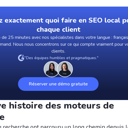
z exactement quoi faire en SEO local p
chaque client
de 25 minutes avec nos spécialistes dans votre langue : français,
emand. Nous nous concentrons sur ce qui compte vraiment pour v
clients.
"Des équipes humbles et pragmatiques."
Réserver une démo gratuite
e histoire des moteurs de
e
 recherche ont parcouru un long chemin depuis l