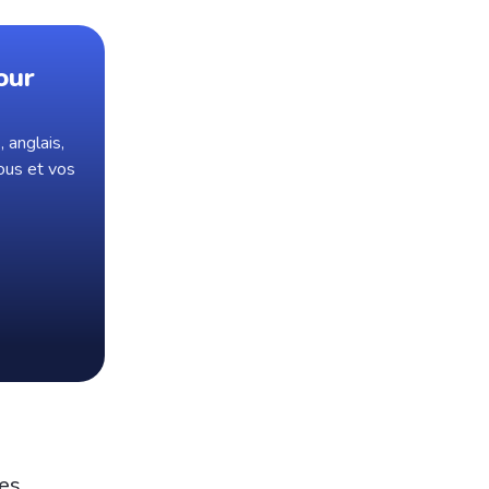
our
 anglais,
ous et vos
es