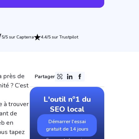
5/5 sur Capterra
4.4/5 sur Trustpilot
a près de
Partager
ité ? C’est
L'outil n°1 du
 à trouver
SEO local
ant de
Démarrer l'essai
eb en
gratuit de 14 jours
ous tapez