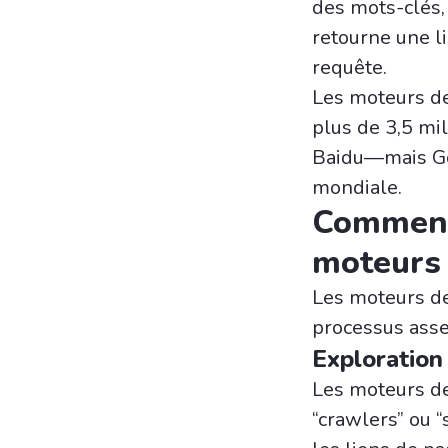
des mots-clés,
retourne une l
requête.
Les moteurs de
plus de 3,5 mi
Baidu—mais Go
mondiale.
Comment 
moteurs 
Les moteurs de
processus assez
Exploration
Les moteurs d
“crawlers” ou 