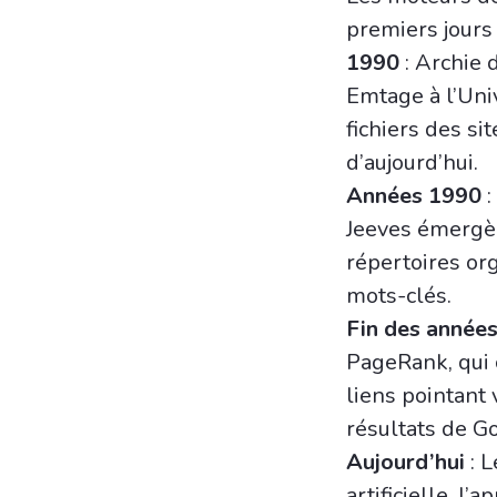
premiers jours 
1990
: Archie 
Emtage à l’Uni
fichiers des s
d’aujourd’hui.
Années 1990
:
Jeeves émergèr
répertoires or
mots-clés.
Fin des année
PageRank, qui c
liens pointant 
résultats de G
Aujourd’hui
: L
artificielle, l