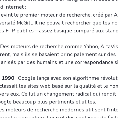
d’internet :
devint le premier moteur de recherche, créé par 
versité McGill. Il ne pouvait rechercher que les n
ites FTP publics—assez basique comparé aux stan
 Des moteurs de recherche comme Yahoo, AltaVis
ent, mais ils se basaient principalement sur des
ganisés par des humains et une correspondance 
s 1990
: Google lança avec son algorithme révolut
lassait les sites web basé sur la qualité et le n
vers eux. Ce fut un changement radical qui rendit 
oogle beaucoup plus pertinents et utiles.
es moteurs de recherche modernes utilisent l’int
’apprentissage automatique et des centaines de fac