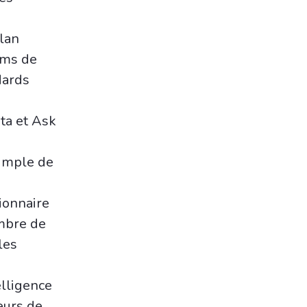
Alan
oms de
dards
ta et Ask
simple de
ionnaire
ombre de
les
elligence
teurs de