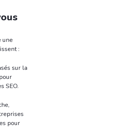
vous
e une
ssent :
asés sur la
 pour
es SEO.
che,
treprises
ces pour