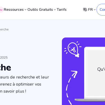
Ressources
Outils Gratuits
Tarifs
FR
Co
au
herche
/2025
che
Qu'
eurs de recherche et leur
prenez à optimiser vos
 savoir plus !