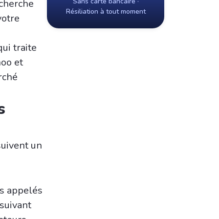
Sans carte bancaire ·
echerche
Résiliation à tout moment
votre
ui traite
hoo et
rché
s
uivent un
s appelés
 suivant