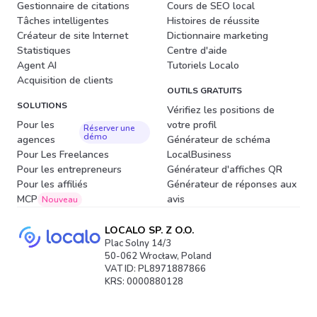
Gestionnaire de citations
Cours de SEO local
Tâches intelligentes
Histoires de réussite
Créateur de site Internet
Dictionnaire marketing
Statistiques
Centre d'aide
Agent AI
Tutoriels Localo
Acquisition de clients
OUTILS GRATUITS
SOLUTIONS
Vérifiez les positions de
Pour les
votre profil
Réserver une
démo
agences
Générateur de schéma
Pour Les Freelances
LocalBusiness
Pour les entrepreneurs
Générateur d'affiches QR
Pour les affiliés
Générateur de réponses aux
MCP
avis
Nouveau
LOCALO SP. Z O.O.
Plac Solny 14/3
50-062 Wrocław, Poland
VAT ID: PL8971887866
KRS: 0000880128