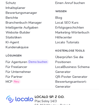
Schutz
Einen Anruf buchen
Inhaltsplaner
WISSEN
Bewertungsmanager
Berichte
Blog
Branchenbuch-Manager
Local SEO Kurs
Intelligente Aufgaben
Erfolgsgeschichten
Website-Builder
Marketing-Wörterbuch
Statistiken
Hilfecenter
KI-Agent
Localo Tutorials
Kundenakquise
KOSTENLOSE TOOLS
LÖSUNGEN
Überprüfen Sie die
Für Agenturen
Positionen
Demo buchen
Für Freelancer
LocalBusiness Schema
Für Unternehmer
Generator
Für Partner
QR-Poster Generator
MCP
Bewertungsantwort-
Neu
Generator
LOCALO SP. Z O.O.
Plac Solny 14/3