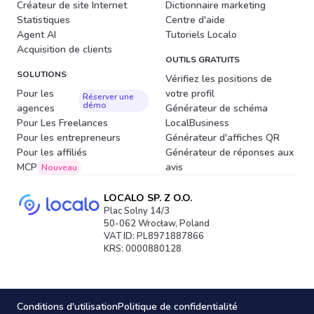
Créateur de site Internet
Dictionnaire marketing
Statistiques
Centre d'aide
Agent AI
Tutoriels Localo
Acquisition de clients
OUTILS GRATUITS
SOLUTIONS
Vérifiez les positions de
Pour les
votre profil
Réserver une
démo
agences
Générateur de schéma
Pour Les Freelances
LocalBusiness
Pour les entrepreneurs
Générateur d'affiches QR
Pour les affiliés
Générateur de réponses aux
MCP
avis
Nouveau
LOCALO SP. Z O.O.
Plac Solny 14/3
50-062 Wrocław, Poland
VAT ID: PL8971887866
KRS: 0000880128
Conditions d'utilisation
Politique de confidentialité