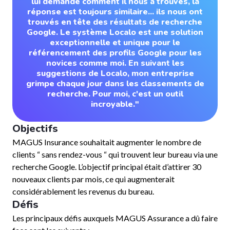
lui demande comment il nous a trouvés, la
réponse est toujours similaire... ils nous ont
trouvés en tête des résultats de recherche
Google. Le système Localo est une solution
exceptionnelle et unique pour le
référencement des profils Google pour les
novices comme moi. En suivant les
suggestions de Localo, mon entreprise
grimpe chaque jour dans les classements de
recherche. Pour moi, c'est un outil
incroyable."
Objectifs
MAGUS Insurance souhaitait augmenter le nombre de
clients “ sans rendez-vous “ qui trouvent leur bureau via une
recherche Google. L’objectif principal était d’attirer 30
nouveaux clients par mois, ce qui augmenterait
considérablement les revenus du bureau.
Défis
Les principaux défis auxquels MAGUS Assurance a dû faire