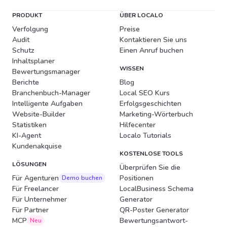
PRODUKT
ÜBER LOCALO
Verfolgung
Preise
Audit
Kontaktieren Sie uns
Schutz
Einen Anruf buchen
Inhaltsplaner
WISSEN
Bewertungsmanager
Berichte
Blog
Branchenbuch-Manager
Local SEO Kurs
Intelligente Aufgaben
Erfolgsgeschichten
Website-Builder
Marketing-Wörterbuch
Statistiken
Hilfecenter
KI-Agent
Localo Tutorials
Kundenakquise
KOSTENLOSE TOOLS
LÖSUNGEN
Überprüfen Sie die
Für Agenturen
Positionen
Demo buchen
Für Freelancer
LocalBusiness Schema
Für Unternehmer
Generator
Für Partner
QR-Poster Generator
MCP
Bewertungsantwort-
Neu