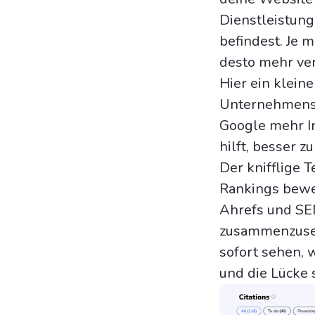
Dienstleistung
befindest. Je m
desto mehr ve
Hier ein klein
Unternehmensb
Google mehr I
hilft, besser z
Der knifflige T
Rankings bewe
Ahrefs und SE
zusammenzusetz
sofort sehen, 
und die Lücke s