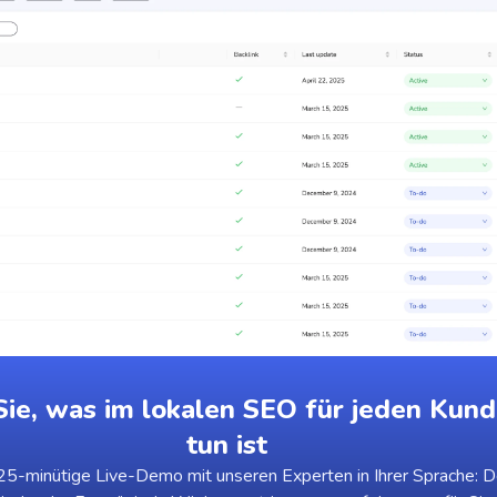
ie, was im lokalen SEO für jeden Kund
tun ist
5-minütige Live-Demo mit unseren Experten in Ihrer Sprache: D