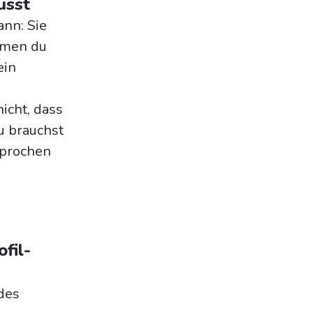
usst
ann: Sie
hmen du
ein
icht, dass
u brauchst
sprochen
fil-
edes