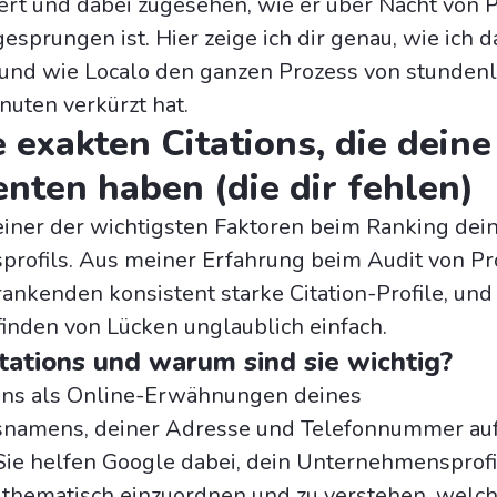
t und dabei zugesehen, wie er über Nacht von P
gesprungen ist. Hier zeige ich dir genau, wie ich d
und wie Localo den ganzen Prozess von stunden
nuten verkürzt hat.
e exakten Citations, die deine
nten haben (die dir fehlen)
 einer der wichtigsten Faktoren beim Ranking dei
rofils. Aus meiner Erfahrung beim Audit von Pr
rankenden konsistent starke Citation-Profile, und
inden von Lücken unglaublich einfach.
tations und warum sind sie wichtig?
tions als Online-Erwähnungen deines
amens, deiner Adresse und Telefonnummer au
Sie helfen Google dabei, dein Unternehmensprofi
 thematisch einzuordnen und zu verstehen, welc