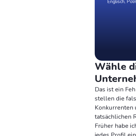
Englisch, Pol
Wähle di
Unterne
Das ist ein Fe
stellen die fal
Konkurrenten u
tatsächlichen 
Früher habe ic
jedes Profil ei