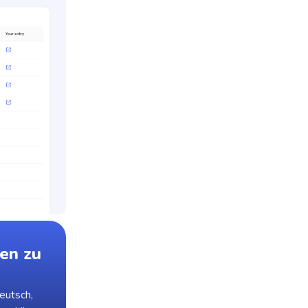
en zu
eutsch,