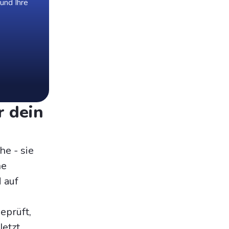
 und Ihre
r dein
he - sie
ne
 auf
eprüft,
Jetzt