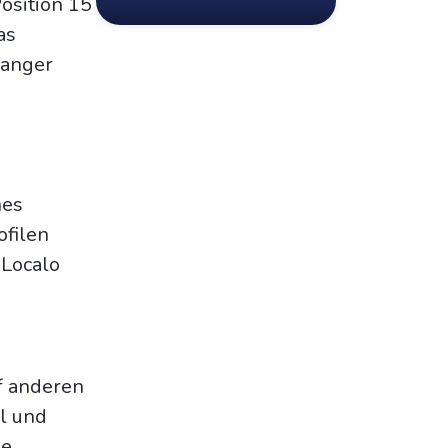
osition 15
as
langer
nes
ofilen
 Localo
f anderen
l und
he