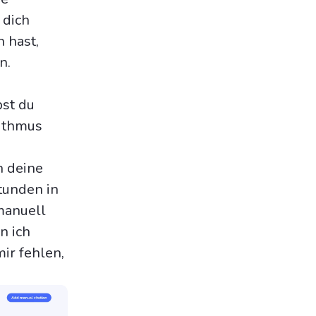
 dich
n hast,
n.
bst du
ithmus
h deine
tunden in
manuell
n ich
ir fehlen,