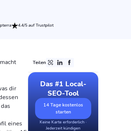
pterra
4.4/5 auf Trustpilot
 macht
Teilen
Das #1 Local-
was dir
SEO-Tool
ddessen
14 Tage kostenlos
 das
starten
Keine Karte erforderlich ·
il eines
Jederzeit kündigen