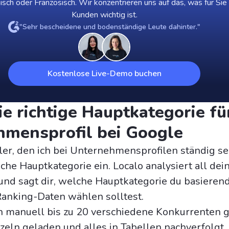
nisch oder Französisch. Wir konzentrieren uns auf das, was für Sie
Kunden wichtig ist.
"Sehr bescheidene und bodenständige Leute dahinter."
Kostenlose Live-Demo buchen
e richtige Hauptkategorie fü
hmensprofil bei Google
hler, den ich bei Unternehmensprofilen ständig se
sche Hauptkategorie ein. Localo analysiert all dei
nd sagt dir, welche Hauptkategorie du basierend
Ranking-Daten wählen solltest.
h manuell bis zu 20 verschiedene Konkurrenten g
nzeln geladen und alles in Tabellen nachverfolgt. 