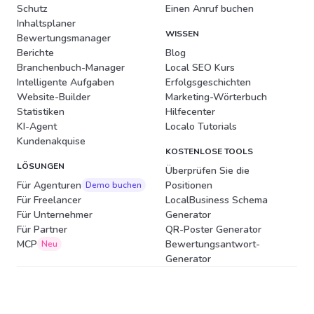
Schutz
Einen Anruf buchen
Inhaltsplaner
WISSEN
Bewertungsmanager
Berichte
Blog
Branchenbuch-Manager
Local SEO Kurs
Intelligente Aufgaben
Erfolgsgeschichten
Website-Builder
Marketing-Wörterbuch
Statistiken
Hilfecenter
KI-Agent
Localo Tutorials
Kundenakquise
KOSTENLOSE TOOLS
LÖSUNGEN
Überprüfen Sie die
Für Agenturen
Positionen
Demo buchen
Für Freelancer
LocalBusiness Schema
Für Unternehmer
Generator
Für Partner
QR-Poster Generator
MCP
Bewertungsantwort-
Neu
Generator
LOCALO SP. Z O.O.
Plac Solny 14/3