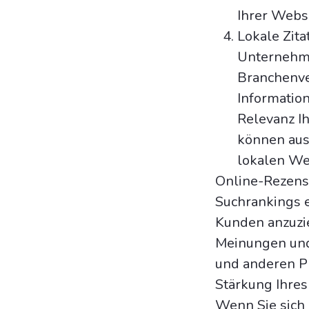
Ihrer Webs
Lokale Zita
Unternehme
Branchenve
Informatio
Relevanz I
können aus
lokalen We
Online-Rezensi
Suchrankings 
Kunden anzuzie
Meinungen und
und anderen Pl
Stärkung Ihres
Wenn Sie sich 