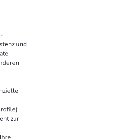
-
istenz und
ate
anderen
nzielle
ofile)
ent zur
Ihre