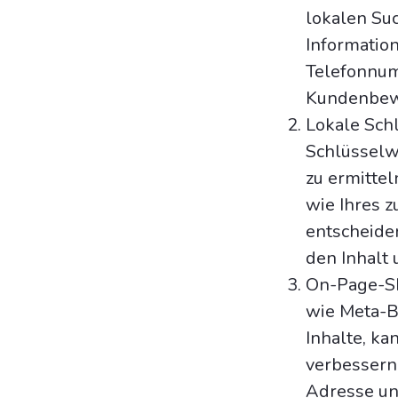
lokalen Su
Informatio
Telefonnum
Kundenbewe
Lokale Sch
Schlüsselwo
zu ermitte
wie Ihres z
entscheiden
den Inhalt
On-Page-SE
wie Meta-Be
Inhalte, k
verbessern
Adresse un