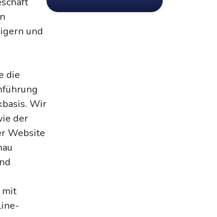
eschäft
en
eigern und
e die
chführung
basis. Wir
wie der
er Website
nau
und
 mit
ine-