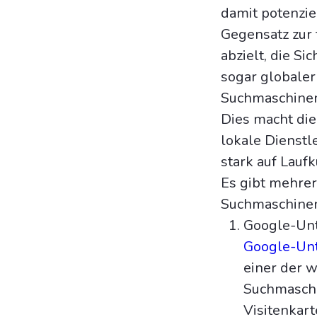
damit potenzie
Gegensatz zur 
abzielt, die Si
sogar globaler 
Suchmaschinen
Dies macht di
lokale Dienstl
stark auf Lauf
Es gibt mehrer
Suchmaschinen
Google-Unt
Google-Un
einer der w
Suchmaschin
Visitenkar