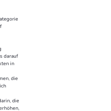
ategorie
f
g
s darauf
kten in
men, die
ich
arin, die
 erhöhen,