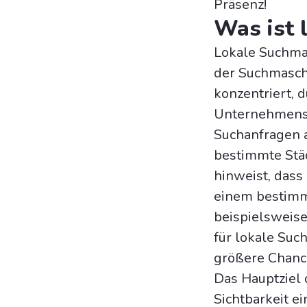
Präsenz!
Was ist 
Lokale Suchma
der Suchmaschi
konzentriert, 
Unternehmens 
Suchanfragen a
bestimmte Städ
hinweist, dass
einem bestimm
beispielsweise
für lokale Suc
größere Chance
Das Hauptziel 
Sichtbarkeit 