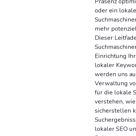
Präsenz optimi
oder ein lokal
Suchmaschineno
mehr potenziel
Dieser Leitfad
Suchmaschinen
Einrichtung I
lokaler Keywor
werden uns auc
Verwaltung vo
für die lokale
verstehen, wi
sicherstellen 
Suchergebnisse
lokaler SEO u