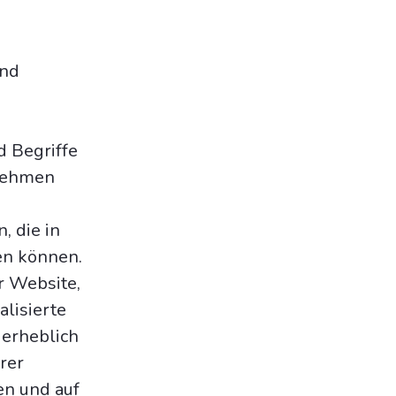
und
d Begriffe
rnehmen
, die in
en können.
r Website,
alisierte
 erheblich
rer
en und auf