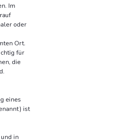
en. Im
rauf
naler oder
mten Ort.
chtig für
men, die
d.
g eines
nannt) ist
 und in