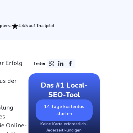
pterra
4.4/5 auf Trustpilot
er Erfolg
Teilen
us der
Das #1 Local-
SEO-Tool
14 Tage kostenlos
mlung
starten
es
Keine Karte erforderlich ·
ie Online-
Jederzeit kündigen