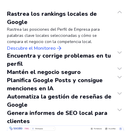
Rastrea los rankings locales de
Google
Rastrea las posiciones del Perfil de Empresa para
palabras clave locales seleccionadas y cómo se
compara el negocio con la competencia local.
Descubre el Monitoreo
Encuentra y corrige problemas en tu
perfil
Audita los Perfiles de Empresa de Google para encontrar problemas que afectan la visibilidad local y corrígelos usando la aplicación.
Mantén el negocio seguro
Cualquiera puede sugerir ediciones a los Perfiles de Empresa y marcar negocios como cerrados. Nosotros no dejamos que eso suceda.
Planifica Google Posts y consigue
menciones en IA
Obtén ideas de publicaciones listas para usar en Google, programa su publicación de forma automática y aumenta tus menciones en los LLMs.
Automatiza la gestión de reseñas de
Google
Recoge y responde a las reseñas de Google de todas tus ubicaciones desde una sola vista. Construye tu reputación en Ask Maps y en los LLMs.
Genera informes de SEO local para
clientes
Configúralos para generarse automáticamente semanal o mensualmente. Cuando estén listos simplemente revísalos y haz clic en Enviar.